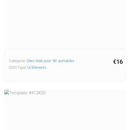
€16
Catégorie:
Sites Web pour Tél. portables
CMS Type:
UI Elements