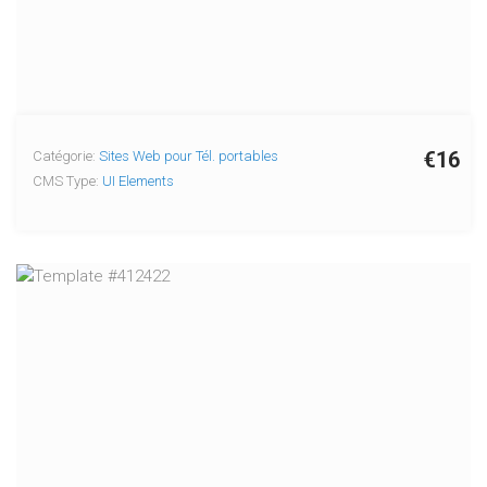
€16
Catégorie:
Sites Web pour Tél. portables
CMS Type:
UI Elements