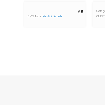
€8
Catégo
CMS Type:
Identité visuelle
CMS T
Co