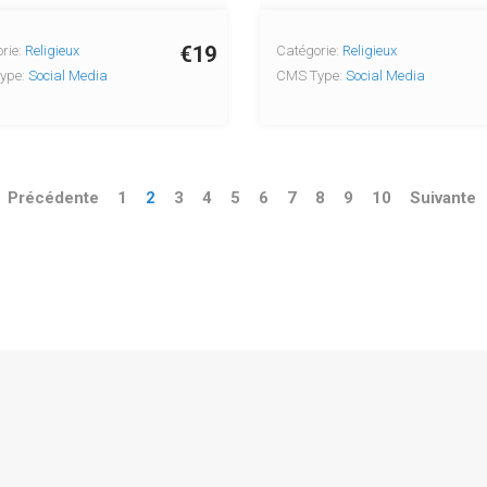
€19
rie:
Religieux
Catégorie:
Religieux
ype:
Social Media
CMS Type:
Social Media
Précédente
1
2
3
4
5
6
7
8
9
10
Suivante
pyright © 2026 Copyright © 2004-2024 Templates.fr. Tous droits réserv