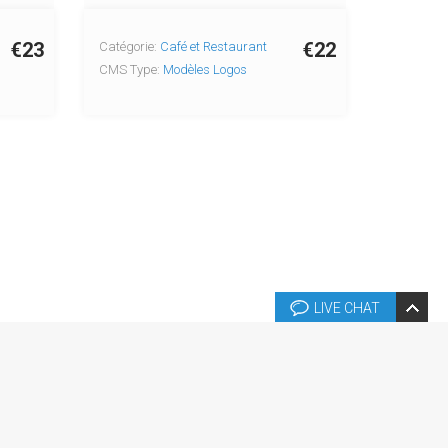
€23
€22
Catégorie:
Café et Restaurant
CMS Type:
Modèles Logos
LIVE CHAT
és.