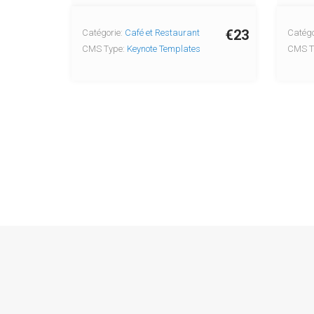
€23
Catégorie:
Café et Restaurant
Catégo
CMS Type:
Keynote Templates
CMS T
Co