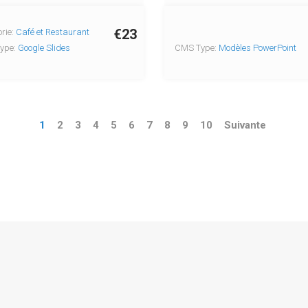
€23
rie:
Café et Restaurant
ype:
Google Slides
CMS Type:
Modèles PowerPoint
1
2
3
4
5
6
7
8
9
10
Suivante
pyright © 2026 Copyright © 2004-2024 Templates.fr. Tous droits réserv