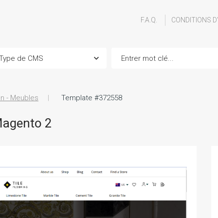
F.A.Q.
CONDITIONS D
n - Meubles
Template #372558
Magento 2