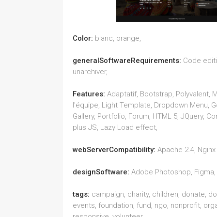
Color:
blanc, orange,
generalSoftwareRequirements:
Code editi
unarchiver,
Features:
Adaptatif, Bootstrap, Polyvalent
l'équipe, Light Template, Dropdown Menu, G
Gallery, Portfolio, Forum, HTML 5, JQuery, 
plus JS, Lazy Load effect,
webServerCompatibility:
Apache 2.4, Nginx 
designSoftware:
Adobe Photoshop, Figma, A
tags:
campaign, charity, children, donate, do
events, foundation, fund, ngo, nonprofit, orga
responsive, volunteer,