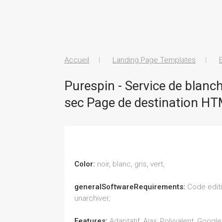
Accueil
Landing Page Templates
Purespin - Service de blanch
sec Page de destination H
Color:
noir, blanc, gris, vert,
generalSoftwareRequirements:
Code editi
unarchiver,
Features:
Adaptatif, Ajax, Polyvalent, Goog