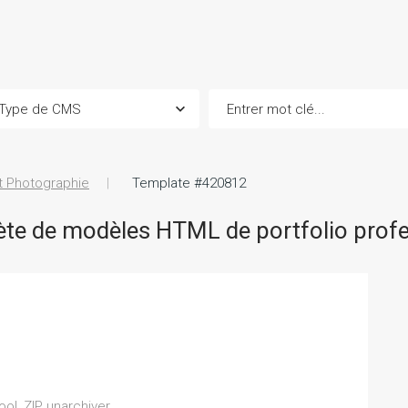
et Photographie
Template #420812
te de modèles HTML de portfolio profe
ol, ZIP unarchiver,