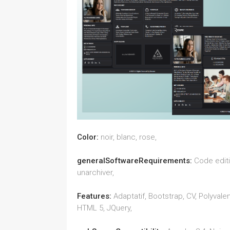
Color:
noir, blanc, rose,
generalSoftwareRequirements:
Code editi
unarchiver,
Features:
Adaptatif, Bootstrap, CV, Polyvalent
HTML 5, JQuery,